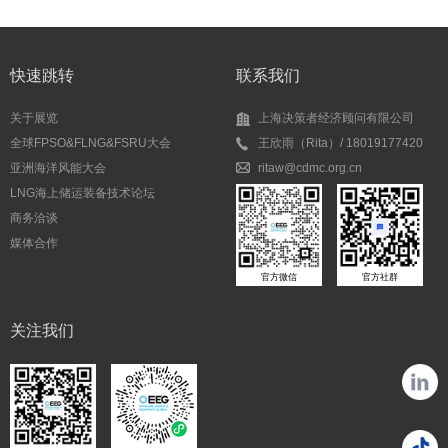
快速跳转
联系我们
关于展览
上海决策者经济顾问有限公司
全球FPSO&FLNG&FSRU大会
王欣雨（Rita）/ 18019177420
亚洲海洋风能大会
ritaw@cdmc.org.cn
LNG海上储运装备技术论坛
商务洽谈
媒体合作
官方微信
官方社群
关注我们