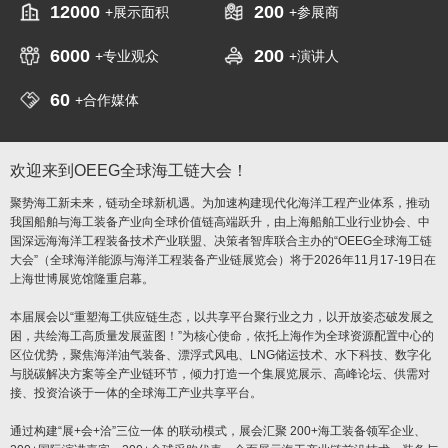
12000
200
+展示面积
+参展商
6000
200
+专业观众
+演讲人
60
+合作媒体
欢迎来到OEEG全球海工链大会！
聚势海工新未来，链动全球新机遇。为加速构建现代化海洋工程产业体系，推动
我国船舶与海工装备产业向全球价值链高端跃升，由上海船舶工业行业协会、中
国深远海海洋工程装备技术产业联盟、决策者智库联合主办的“OEEG全球海工链
大会”（全球海洋能源与海洋工程装备产业链展览会）将于2026年11月17-19日在
上海世博展览馆隆重启幕。
本届展会以“重塑海工供应链生态，以共享平台聚行业之力，以开放姿态破发展之
困，共绘海工高质量发展蓝图！”为核心使命，依托上海作为全球资源配置中心的
区位优势，聚焦海洋油气装备、漂浮式风电、LNG储运技术、水下科技、数字化
与脱碳解决方案等全产业链环节，倾力打造一个集展览展示、高峰论坛、供需对
接、投资洽谈于一体的全球海工产业共享平台。
通过构建“展+会+洽”三位一体 的联动模式，展会汇聚 200+海工装备领军企业、