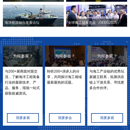
海洋能源融合发展论坛
全球海工链展览会（OEEG2026）
为何参展？
为何参会？
为何参观？
与200+展商面对面交
聆听200+演讲人的分
与海工产业链的优秀玩
流，了解海洋工程装备
享，共同探讨海工领域
家建立联系，拓展供应
行业的最新技术、产
最新最热的话题。
链上下游关系、寻找更
品、服务，现场一站式
多合作伙伴。
获取权威资讯。
我要参展
我要参会
我要参观