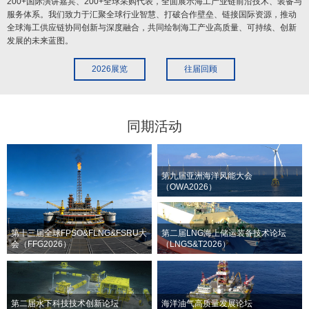
200+国际演讲嘉宾、200+全球采购代表，全面展示海工产业链前沿技术、装备与
服务体系。我们致力于汇聚全球行业智慧、打破合作壁垒、链接国际资源，推动
全球海工供应链协同创新与深度融合，共同绘制海工产业高质量、可持续、创新
发展的未来蓝图。
2026展览
往届回顾
同期活动
第九届亚洲海洋风能大会
（OWA2026）
第十三届全球FPSO&FLNG&FSRU大
第二届LNG海上储运装备技术论坛
会（FFG2026）
（LNGS&T2026）
第二届水下科技技术创新论坛
海洋油气高质量发展论坛