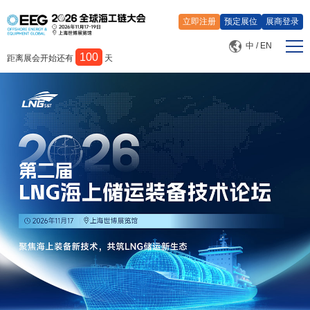
立即注册
预定展位
展商登录
中
/
EN
100
距离展会开始还有
天
首页
展览
会议
媒体中心
关于我们