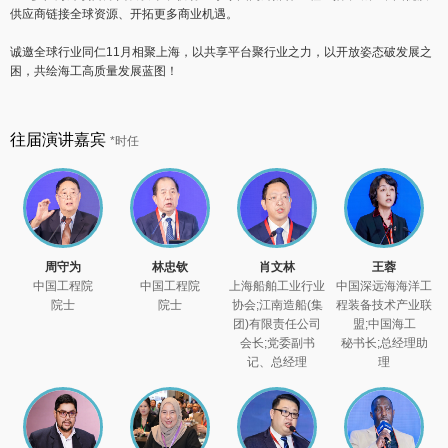
供应商链接全球资源、开拓更多商业机遇。
诚邀全球行业同仁11月相聚上海，以共享平台聚行业之力，以开放姿态破发展之
困，共绘海工高质量发展蓝图！
往届演讲嘉宾
*时任
周守为
林忠钦
肖文林
王蓉
中国工程院
中国工程院
上海船舶工业行业
中国深远海海洋工
院士
院士
协会;江南造船(集
程装备技术产业联
团)有限责任公司
盟;中国海工
会长;党委副书
秘书长;总经理助
记、总经理
理