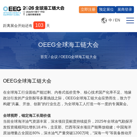
立即注册
预定展位
展商登录
中
/
EN
103
距离展会开始还有
天
首页
OEEG全球海工链大会
展览
首页
/
会议
/
OEEG全球海工链大会
会议
OEEG全球海工链大会
媒体中心
在全球海工行业面临产能过剩、内卷式低价竞争、核心技术国产化率不足、地缘
政治引发的产业割裂等多重挑战之际，OEEG全球海工链大会应势而生，致力于
关于我们
构建“共赢、开放、创新”的行业生态，为全球海工人打造一年一度的专属聚会。
全球视野，锚定海工长期价值
当前全球海洋油气资源丰富，深水项目贡献度持续提升，2025年全球油气勘探开
发投资规模同比增长18.4%，圭亚那、巴西等深水项目产能释放稳健；中国海洋
原油增量占全国近80%，深水油气产量突破1200万吨，“深海一号”等装备推动开