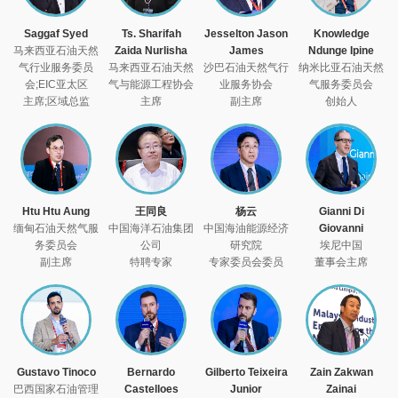
Saggaf Syed
Ts. Sharifah
Jesselton Jason
Knowledge
马来西亚石油天然
Zaida Nurlisha
James
Ndunge Ipine
气行业服务委员
马来西亚石油天然
沙巴石油天然气行
纳米比亚石油天然
会;EIC亚太区
气与能源工程协会
业服务协会
气服务委员会
主席;区域总监
主席
副主席
创始人
Htu Htu Aung
王同良
杨云
Gianni Di
缅甸石油天然气服
中国海洋石油集团
中国海油能源经济
Giovanni
务委员会
公司
研究院
埃尼中国
副主席
特聘专家
专家委员会委员
董事会主席
Gustavo Tinoco
Bernardo
Gilberto Teixeira
Zain Zakwan
巴西国家石油管理
Castelloes
Junior
Zainai