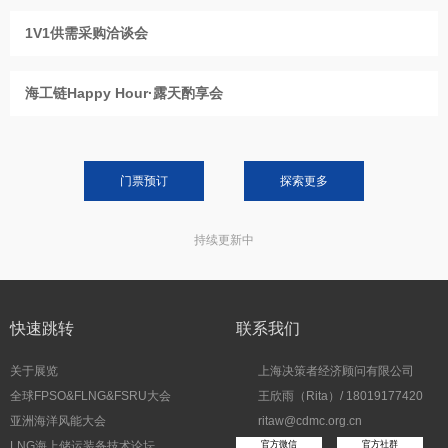
1V1供需采购洽谈会
海工链Happy Hour·露天酌享会
门票预订
探索更多
持续更新中
快速跳转
联系我们
关于展览
上海决策者经济顾问有限公司
全球FPSO&FLNG&FSRU大会
王欣雨（Rita）/ 18019177420
亚洲海洋风能大会
ritaw@cdmc.org.cn
LNG海上储运装备技术论坛
官方微信
官方社群