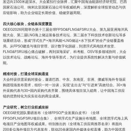
发迈向1500米超深水。大会紧扣行业脉搏，汇聚中国海油能源经济研究院、巴西
国家石油公司、纳米比亚国家石油公司等权威机构，深度解析全球投资动态与供
应链影响，助力企业锚定长期价值、稳健穿越周期。
四大核心板块，全链条深度覆盖
OEEG2026同期举办第十三届全球FPSO&FLNG&FSRU大会、第九届亚洲海洋风
能大会、第二届LNG海上储运装备技术论坛、第二届水下科技技术创新论坛等多
场重磅活动，形成“浮式生产+海洋风能+LNG储运+水下技术”的全产业链覆盖格
局。从FPSO建造与项目管理、设计数字化脱碳，到漂浮式风电技术攻坚、
FLNG&FSRU核心痛点破解，再到深海采矿、科考船、OSV等多领域协同，大会
以技术论坛、战略论坛、海外专场等形式，为行业提供系统性解决方案与价值赋
能。
精准对接，打通全球采购通道
大会特设供需采购对接会，邀请巴西、中东、东南亚、非洲、挪威等海外专场采
购团现场发布需求，组织一对一洽谈，实现“走出去”与“引进来”高效结合。30+海
外采购代表与30+国内采购代表齐聚，围绕具体项目深入磋商，让中国海工供应
链的优势转化为实实在在的商业成果。
产业研究，树立行业权威坐标
OEEG研究团队重磅发布《全球FPSO产业发展白皮书》《全球
FPSO/FLNG/FSRU项目合集》、全球浮式生产设施分布地图、全球漂浮式海上风
电项目产业地图等权威成果。特别推出的《全球海工供应商推荐名录》将面向
200多位海外项目方代表发布，联动20余家国内外媒体全程直播，助力中国优质